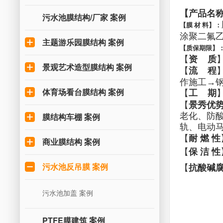
【产品名
污水池膜结构/厂家 案例
【膜 材 料】：
涂聚二氟乙
主题游乐园膜结构 案例
【质保期限】
【
资 质
景观艺术造型膜结构 案例
【
流 程
作施工→
体育场看台膜结构 案例
【
工 期
【
景秀优
膜结构车棚 案例
老化、防
轨、电动
【
耐 燃 性
商业膜结构 案例
【
保 洁 性
污水池反吊膜 案例
【
抗酸碱
污水池加盖 案例
PTFE膜建筑 案例