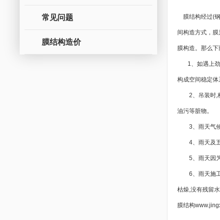
常见问题
膜结构
经过(
间构造方式，膜
膜结构造价
膜构造。那么下
1、如遇上劲风
构成空间稳定体
2、吊装时,构
油污等脏物。
3、雨天气候
4、雨天及五
5、雨天因为空
6、雨天施工时
枯燥,没有残留
膜结构www.jingx