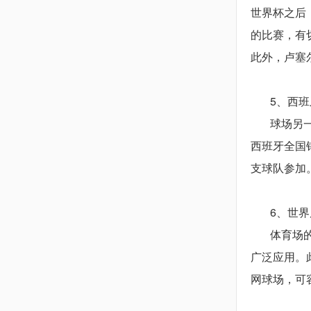
世界杯之后
的比赛，有
此外，卢塞
5、西班
球场另一方
西班牙全国
支球队参加
6、世界
体育场的屋
广泛应用。
网球场，可容