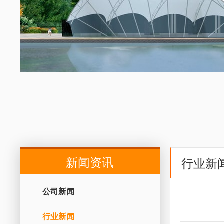
新闻资讯
行业新
公司新闻
行业新闻