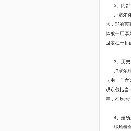
2、内部
卢塞尔体育
米，球的顶
体被一层厚
固定在一起
3、历史
卢塞尔球场
（由一个六
观众包括当地
年，在足球
4、建筑
球场看台是