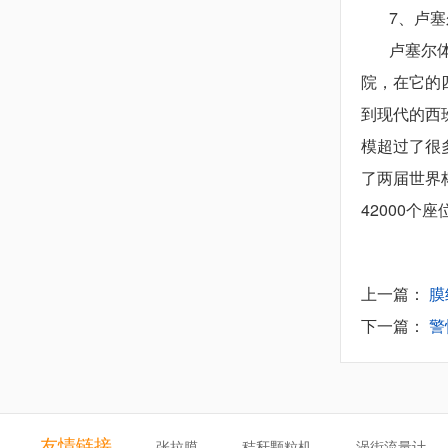
7、卢塞
卢塞尔体育
院，在它的
到现代的西
模超过了很
了两届世界
42000个
上一篇：
膜
下一篇：
警
友情链接
张拉膜
秸秆颗粒机
涡街流量计