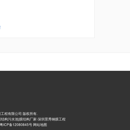
！
工程有限公司 版权所有.
膜结构污水池|膜结构厂家-深圳景秀钢膜工程
粤ICP备12080845号
网站地图