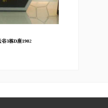
3栋D座190
2