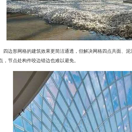
四边形网格的建筑效果更简洁通透，但解决网格四点共面、泥
点，节点处构件咬边错边也难以避免。