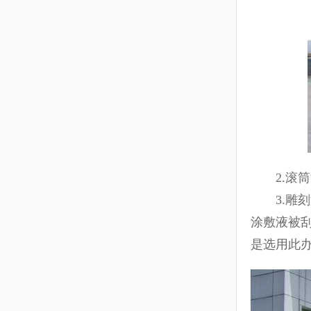
2.滚筒
3.雕刻
涂敷液被
是选用此