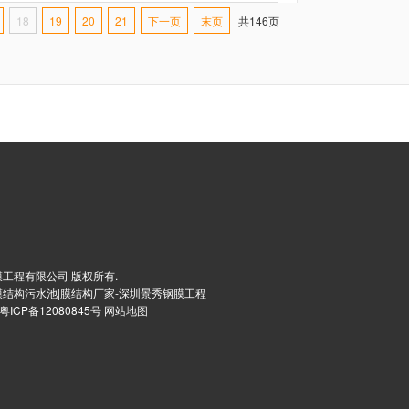
18
19
20
21
下一页
末页
共146页
工程有限公司 版权所有.
膜结构污水池|膜结构厂家-深圳景秀钢膜工程
粤ICP备12080845号
网站地图